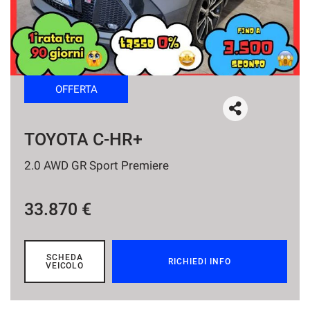
tracciamento
che
NEWS
adottiamo
per
offrire
le
funzionalità
OFFERTA
e
svolgere
le
TOYOTA C-HR+
attività
di
2.0 AWD GR Sport Premiere
seguito
descritte.
Per
33.870 €
ottenere
maggiori
informazioni
sull'utilità
SCHEDA
RICHIEDI INFO
VEICOLO
e
sul
funzionamento
di