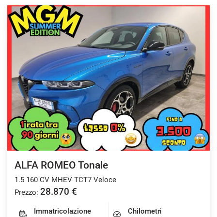
questi
strumenti
di
tracciamento
si
rimanda
alla
cookie
policy.
Puoi
rivedere
e
modificare
le
tue
scelte
ALFA ROMEO Tonale
in
qualsiasi
1.5 160 CV MHEV TCT7 Veloce
momento.
28.870 €
Prezzo:
Immatricolazione
Chilometri
a