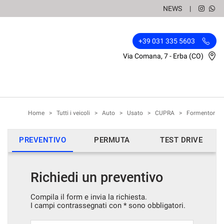
NEWS
+39 031 335 5603
Via Comana, 7 - Erba (CO)
Home
>
Tutti i veicoli
>
Auto
>
Usato
>
CUPRA
>
Formentor
PREVENTIVO
PERMUTA
TEST DRIVE
Richiedi un preventivo
Compila il form e invia la richiesta.
I campi contrassegnati con * sono obbligatori.