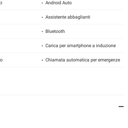
ci
Android Auto
Assistente abbaglianti
Bluetooth
Carica per smartphone a induzione
io
Chiamata automatica per emergenze
zzata senza chiave
Chiusura centralizzata telecomandata
tomatico, 2 zone
Controllo automatico clima
Controllo vocale
Drive Select