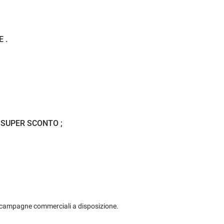
Fendinebbia
za assistita
Freno di stazionamento elettrico
 .
ettronico
Interni in pelle
Kit fumatori
ità
Luce d'ambiente
 SUPER SCONTO ;
Monitoraggio pressione pneumatici
trol
Pneumatici estivi
 segnali stradali
Schermo multifunzione interamente digitale
USATO...TI ASPETTIAMO
Sensore di pioggia
 le campagne commerciali a disposizione.
ra della GARANZIA UFFICIALE della casa madre oppure