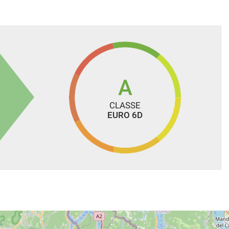
SALONE
otare per non perdere l’opportunità)
A
CLASSE
EURO 6D
alcolo del passaggio di proprietà varia in base a potenza del
si intendono altresì esclusi i costi di gestione dell'usato pari