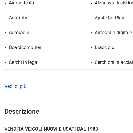
Airbag testa
Alzacristalli elettri
Antifurto
Apple CarPlay
mpre
Cookie necessari
Autoradio
Autoradio digitale
ilitato
Boardcomputer
Bracciolo
Cookie delle preferenze
Cerchi in lega
Cerchioni in accia
Cookie per il miglioramento dell'esperienza utente
Chiusura centralizzata
Chiusura centrali
Cookie analitici
Vedi di più
Climatizzatore
Climatizzatore au
Cookie di marketing
Controllo elettronico della corsia
Controllo trazione
Descrizione
Cronologia tagliandi
Cruise Control
VENDITA VEICOLI NUOVI E USATI DAL 1988