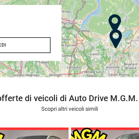
EDI
do una somma di € 200,
one immediata nel caso contrario .
offerte di veicoli di Auto Drive M.G.M.
,
rvizio senza pensieri
Scopri altri veicoli simili
fiducia.