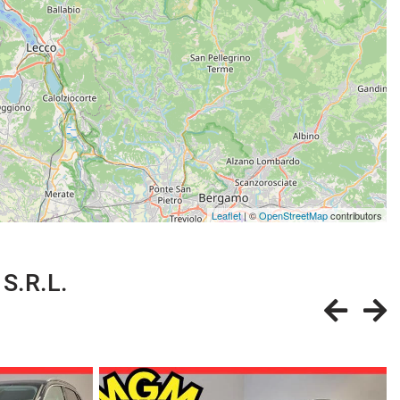
Leaflet
| ©
OpenStreetMap
contributors
 S.R.L.