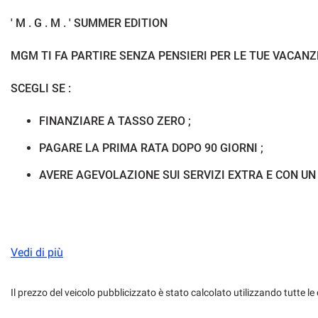
ESP
Fari LED
' M . G . M . ' SUMMER EDITION
Filtro antiparticolato
Frenata d'emergen
MGM TI FA PARTIRE SENZA PENSIERI PER LE TUE VACANZE
Hill holder
Immobilizzatore el
SCEGLI SE :
Isofix
Kit antipanne
FINANZIARE A TASSO ZERO ;
PAGARE LA PRIMA RATA DOPO 90 GIORNI ;
Leve al volante
Limitatore di veloc
AVERE AGEVOLAZIONE SUI SERVIZI EXTRA E CON UN
Luci diurne
Luci diurne LED
Pacchetto invernale
Park Distance Con
. . . AFFRETTATI CHIAMACI E . . .
Vedi di più
Portapacchi
Riconoscimento dei
. . .SCOPRI A QUANTO SCONTO HAI DIRITTO IN BASE ALL'
Sedili sportivi
Sensore di luce
Il prezzo del veicolo pubblicizzato è stato calcolato utilizzando tutte
Le Nostre PRIME SELECTION sono vetture che godono anco