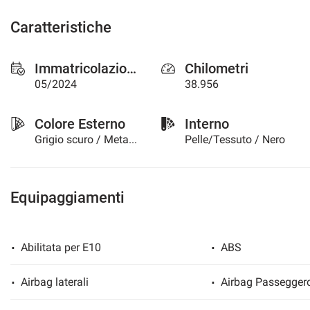
questi
Caratteristiche
strumenti
di
tracciamento
Immatricolazione
Chilometri
si
rimanda
05/2024
38.956
alla
cookie
Colore Esterno
Interno
policy.
Puoi
Grigio scuro / Metallizzato
Pelle/Tessuto / Nero
rivedere
e
modificare
le
Equipaggiamenti
tue
scelte
in
Abilitata per E10
ABS
qualsiasi
momento.
Airbag laterali
Airbag Passegger
a