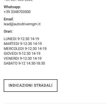
tracciamento
che
Whatsapp
:
NEWS
adottiamo
+39 3348703500
per
Email
:
offrire
lead@autodrivemgm.it
le
funzionalità
Orari:
e
LUNEDI 9-12:30 14-19
svolgere
MARTEDI 9-12:30 14-19
le
MERCOLEDI 9-12:30 14-19
attività
GIOVEDI 9-12:30 14-19
di
VENERDI 9-12:30 14-19
seguito
SABATO 9-12 14:30-18:30
descritte.
Per
ottenere
maggiori
informazioni
INDICAZIONI STRADALI
sull'utilità
e
sul
funzionamento
di