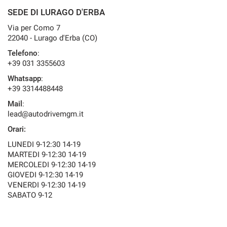
questi
SEDE DI LURAGO D'ERBA
strumenti
Via per Como 7
di
22040 - Lurago d'Erba (CO)
tracciamento
si
Telefono
:
rimanda
+39 031 3355603
alla
Whatsapp
:
cookie
+39 3314488448
policy.
Puoi
Mail
:
rivedere
lead@autodrivemgm.it
e
Orari:
modificare
le
LUNEDI 9-12:30 14-19
tue
MARTEDI 9-12:30 14-19
scelte
MERCOLEDI 9-12:30 14-19
in
GIOVEDI 9-12:30 14-19
qualsiasi
VENERDI 9-12:30 14-19
momento.
SABATO 9-12
a