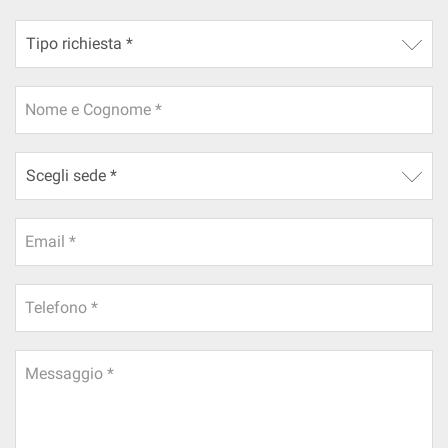
Salva
le
impostazioni
Nome e Cognome *
Email *
Telefono *
Messaggio *