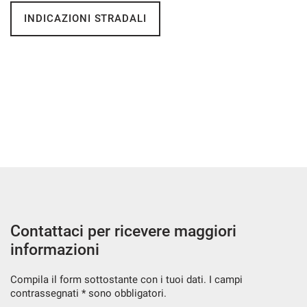
INDICAZIONI STRADALI
mpre
Cookie necessari
ilitato
Cookie delle preferenze
Cookie per il miglioramento dell'esperienza utente
Cookie analitici
Cookie di marketing
Contattaci per ricevere maggiori
informazioni
Leggi
Compila il form sottostante con i tuoi dati. I campi
la
cookie
contrassegnati * sono obbligatori.
policy