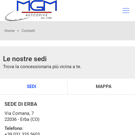
Le
tue
preferenze
di
PARCO AUTO
Home
>
Contatti
consenso
Il
VALUTAZIONE USATO
seguente
Le nostre sedi
pannello
I NOSTRI SERVIZI
ti
Trova la concessionaria più vicina a te.
consente
di
CHI SIAMO
esprimere
SEDI
MAPPA
le
tue
SEDI
preferenze
SEDE DI ERBA
di
consenso
STAFF
Via Comana, 7
alle
22036 - Erba (CO)
tecnologie
Telefono
:
CONTATTI
di
+39 031 335 5603