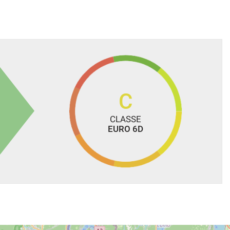
SALONE
otare per non perdere l’opportunità)
C
CLASSE
EURO 6D
alcolo del passaggio di proprietà varia in base a potenza del
si intendono altresì esclusi i costi di gestione dell'usato pari