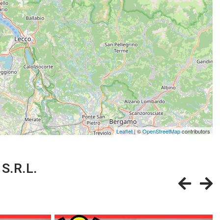
Leaflet
| ©
OpenStreetMap
contributors
 S.R.L.