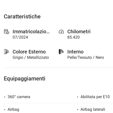
questi
strumenti
di
Caratteristiche
tracciamento
si
rimanda
Immatricolazione
Chilometri
alla
07/2024
85.420
cookie
policy.
Puoi
Colore Esterno
Interno
rivedere
Grigio / Metallizzato
Pelle/Tessuto / Nero
e
modificare
le
tue
Equipaggiamenti
scelte
in
qualsiasi
momento.
360° camera
Abilitata per E10
Airbag
Airbag laterali
a