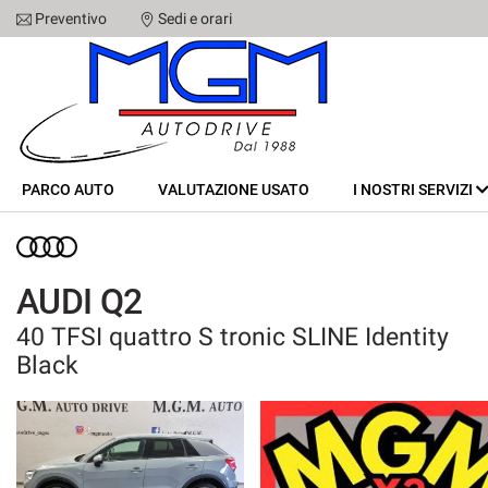
Preventivo
Sedi e orari
Le
tue
preferenze
di
PARCO AUTO
consenso
Il
VALUTAZIONE USATO
PARCO AUTO
seguente
VALUTAZIONE USATO
I NOSTRI SERVIZI
pannello
I NOSTRI SERVIZI
ti
consente
di
CHI SIAMO
AUDI Q2
esprimere
le
40 TFSI quattro S tronic SLINE Identity
tue
SEDI
Black
preferenze
di
consenso
STAFF
alle
tecnologie
CONTATTI
di