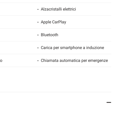
Alzacristalli elettrici
Apple CarPlay
Bluetooth
Carica per smartphone a induzione
io
Chiamata automatica per emergenze
zzata senza chiave
Chiusura centralizzata telecomandata
tomatico, 2 zone
Controllo automatico clima
Controllo vocale
Drive Select