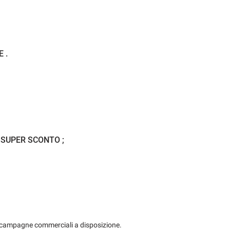
Fari LED
ato
Frenata d'emergenza assistita
 .
Immobilizzatore elettronico
Kit antipanne
Limitatore di velocità
 SUPER SCONTO ;
Monitoraggio pressione pneumatici
trol
Portellone posteriore elettrico
 segnali stradali
Schermo multifunzione interamente digitale
USATO...TI ASPETTIAMO
Sensore di luce
 le campagne commerciali a disposizione.