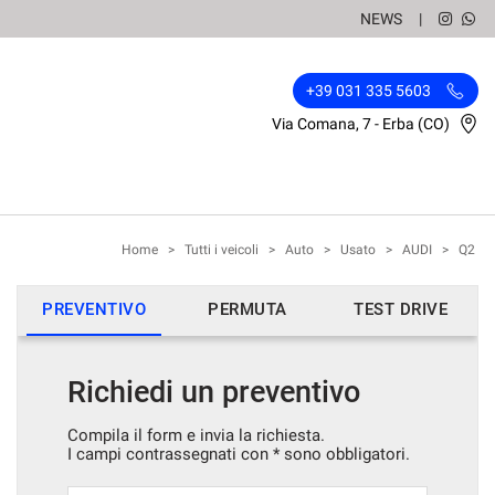
NEWS
+39 031 335 5603
Via Comana, 7 - Erba (CO)
Home
>
Tutti i veicoli
>
Auto
>
Usato
>
AUDI
>
Q2
PREVENTIVO
PERMUTA
TEST DRIVE
Richiedi un preventivo
Compila il form e invia la richiesta.
I campi contrassegnati con * sono obbligatori.