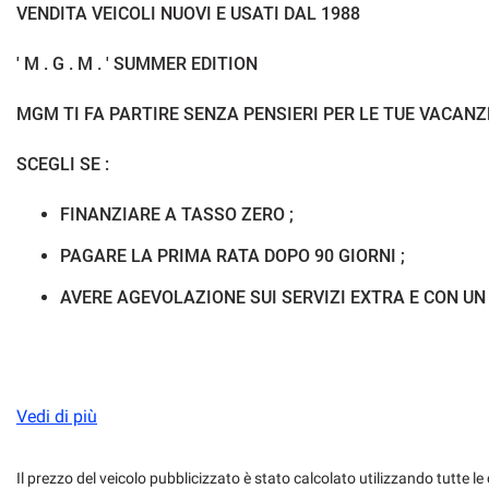
VENDITA VEICOLI NUOVI E USATI DAL 1988
ESP
Fari full-LED
' M . G . M . ' SUMMER EDITION
Fendinebbia
Filtro antiparticol
MGM TI FA PARTIRE SENZA PENSIERI PER LE TUE VACANZE
Freno di stazionamento elettrico
Hill holder
SCEGLI SE :
Interni in pelle
Isofix
FINANZIARE A TASSO ZERO ;
PAGARE LA PRIMA RATA DOPO 90 GIORNI ;
Kit fumatori
Leve al volante
AVERE AGEVOLAZIONE SUI SERVIZI EXTRA E CON UN
Luce d'ambiente
Luci diurne LED
Pacchetto sportivo
Park Distance Con
. . . AFFRETTATI CHIAMACI E . . .
Vedi di più
Regolazione elettrica sedili
Riconoscimento dei
. . .SCOPRI A QUANTO SCONTO HAI DIRITTO IN BASE ALL'
Sedile posteriore sdoppiato
Sedili sportivi
Il prezzo del veicolo pubblicizzato è stato calcolato utilizzando tutte