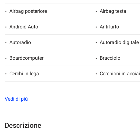
Airbag posteriore
Airbag testa
Android Auto
Antifurto
mpre
Cookie necessari
ilitato
Autoradio
Autoradio digitale
Cookie delle preferenze
Boardcomputer
Bracciolo
Cookie per il miglioramento dell'esperienza utente
Cerchi in lega
Cerchioni in accia
Cookie analitici
Chiusura centralizzata
Chiusura centrali
Vedi di più
Climatizzatore
Climatizzatore au
Cookie di marketing
Controllo elettronico della corsia
Controllo trazione
Descrizione
Cronologia tagliandi
Cruise Control