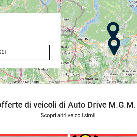
EDI
do una somma di € 200,
one immediata nel caso contrario .
offerte di veicoli di Auto Drive M.G.M.
,
rvizio senza pensieri
Scopri altri veicoli simili
fiducia.