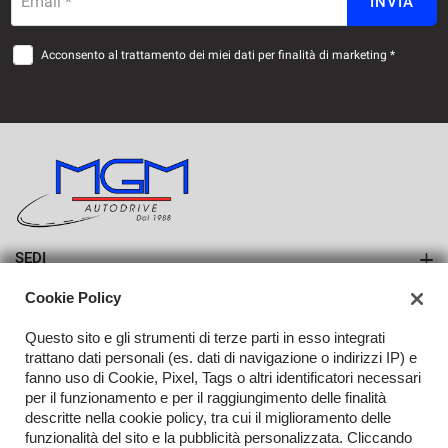
Email *
INVIA
Acconsento al trattamento dei miei dati per finalità di marketing *
SEDI
Sede di Erba
Cookie Policy
AZIENDA
Sede di Lurago d'Erba
Questo sito e gli strumenti di terze parti in esso integrati
Azienda
trattano dati personali (es. dati di navigazione o indirizzi IP) e
fanno uso di Cookie, Pixel, Tags o altri identificatori necessari
Contatti
per il funzionamento e per il raggiungimento delle finalità
descritte nella cookie policy, tra cui il miglioramento delle
funzionalità del sito e la pubblicità personalizzata. Cliccando