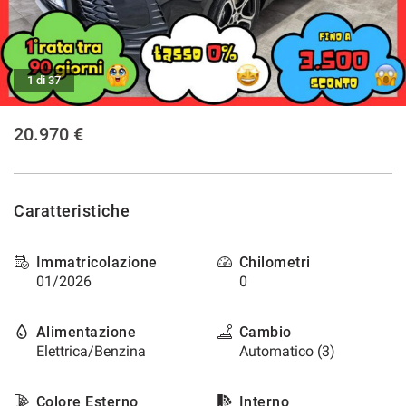
tracciamento
che
NEWS
adottiamo
per
offrire
1 di 37
le
funzionalità
20.970 €
e
svolgere
le
attività
di
Caratteristiche
seguito
descritte.
Per
Immatricolazione
Chilometri
ottenere
01/2026
0
maggiori
informazioni
Alimentazione
Cambio
sull'utilità
e
Elettrica/Benzina
Automatico (3)
sul
funzionamento
Colore Esterno
Interno
di