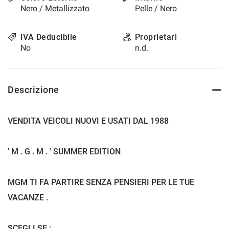
Nero / Metallizzato
Pelle / Nero
questi
strumenti
di
IVA Deducibile
Proprietari
tracciamento
No
n.d.
si
rimanda
alla
cookie
Descrizione
policy.
Puoi
rivedere
VENDITA VEICOLI NUOVI E USATI DAL 1988
e
modificare
le
' M . G . M . ' SUMMER EDITION
tue
scelte
in
MGM TI FA PARTIRE SENZA PENSIERI PER LE TUE
qualsiasi
momento.
VACANZE .
a
SCEGLI SE :