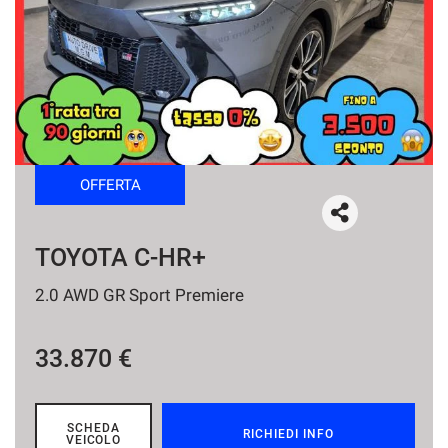
tracciamento
che
NEWS
adottiamo
per
offrire
le
funzionalità
e
svolgere
OFFERTA
le
attività
di
seguito
TOYOTA C-HR+
descritte.
Per
2.0 AWD GR Sport Premiere
ottenere
maggiori
informazioni
33.870 €
sull'utilità
e
sul
funzionamento
SCHEDA
RICHIEDI INFO
VEICOLO
di