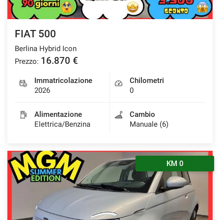
Salva
le
impostazioni
FIAT 500
Berlina Hybrid Icon
16.870 €
Prezzo:
Immatricolazione
Chilometri
2026
0
Alimentazione
Cambio
Elettrica/Benzina
Manuale (6)
KM 0