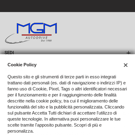
SEDI
Sede di Erba
Cookie Policy
AZIENDA
Sede di Lurago d'Erba
Questo sito e gli strumenti di terze parti in esso integrati
Azienda
trattano dati personali (es. dati di navigazione o indirizzi IP) e
fanno uso di Cookie, Pixel, Tags o altri identificatori necessari
Contatti
per il funzionamento e per il raggiungimento delle finalità
descritte nella cookie policy, tra cui il miglioramento delle
funzionalità del sito e la pubblicità personalizzata. Cliccando
sul pulsante Accetta Tutti dichiari di accettare l'utilizzo di
TORNA IN CIMA
queste tecnologie. In alternativa puoi personalizzare le tue
scelte tramite l'apposito pulsante. Scopri di più e
Copyright © 2026 Auto Drive M.G.M. S.R.L. - P.IVA 03519020139 -
personalizza.
Leggi l'informativa sulla privacy
-
Cookie Policy