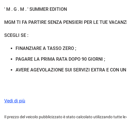
Hill holder
Immobilizzatore el
' M . G . M . ' SUMMER EDITION
Kit antipanne
Kit fumatori
MGM TI FA PARTIRE SENZA PENSIERI PER LE TUE VACANZE
Luce d'ambiente
Luci diurne
SCEGLI SE :
Monitoraggio pressione pneumatici
Park Distance Con
FINANZIARE A TASSO ZERO ;
PAGARE LA PRIMA RATA DOPO 90 GIORNI ;
Schermo multifunzione interamente digitale
Sedile posteriore 
AVERE AGEVOLAZIONE SUI SERVIZI EXTRA E CON UN
Sensore di pioggia
Sensori di parcheg
Servosterzo
Sistema di avviso 
. . . AFFRETTATI CHIAMACI E . . .
Vedi di più
Sistema di riconoscimento della stanchezza
Sistema di visione
. . .SCOPRI A QUANTO SCONTO HAI DIRITTO IN BASE ALL'
Sound system
Specchietti laterali
Il prezzo del veicolo pubblicizzato è stato calcolato utilizzando tutte
Le Nostre PRIME SELECTION sono vetture che godono anco