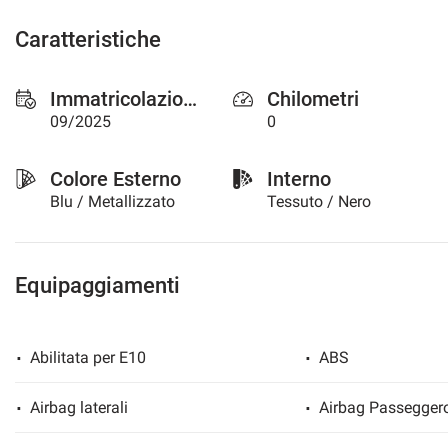
questi
Caratteristiche
strumenti
di
tracciamento
Immatricolazione
Chilometri
si
rimanda
09/2025
0
alla
cookie
Colore Esterno
Interno
policy.
Puoi
Blu / Metallizzato
Tessuto / Nero
rivedere
e
modificare
le
Equipaggiamenti
tue
scelte
in
Abilitata per E10
ABS
qualsiasi
momento.
Airbag laterali
Airbag Passegger
a