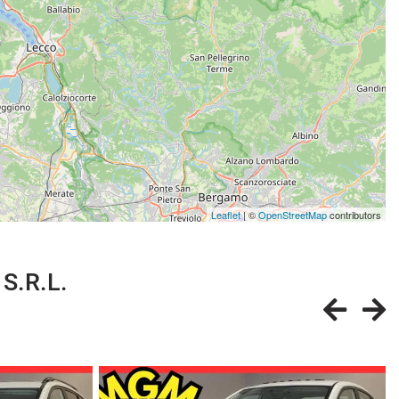
Leaflet
| ©
OpenStreetMap
contributors
 S.R.L.