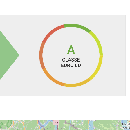
SALONE
otare per non perdere l’opportunità)
A
CLASSE
EURO 6D
alcolo del passaggio di proprietà varia in base a potenza del
si intendono altresì esclusi i costi di gestione dell'usato pari