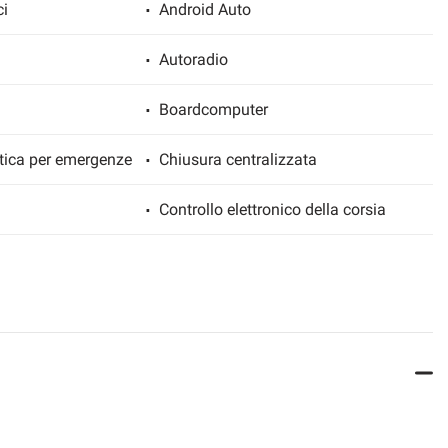
ci
Android Auto
Autoradio
Boardcomputer
ica per emergenze
Chiusura centralizzata
Controllo elettronico della corsia
Cronologia tagliandi
liaio
Drive Select
Fari LED
za assistita
Freno di stazionamento elettrico