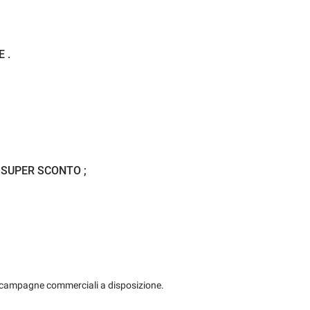
ettronico
Isofix
Limitatore di velocità
 .
Luci diurne LED
trol
Riconoscimento dei segnali stradali
sdoppiato
Sensore di luce
 SUPER SCONTO ;
gio anteriori
Sensori di parcheggio posteriori
di distanza
Sistema di chiamata d'emergenza
 notturna
Ski bag
USATO...TI ASPETTIAMO
 elettrici
Specchietto retrovisore con funzione antiabbagliamento
 le campagne commerciali a disposizione.
ra della GARANZIA UFFICIALE della casa madre oppure