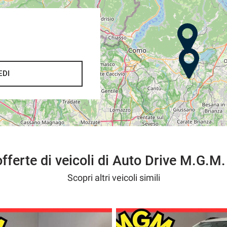
EDI
do una somma di € 200,
one immediata nel caso contrario .
offerte di veicoli di Auto Drive M.G.M.
,
rvizio senza pensieri
Scopri altri veicoli simili
fiducia.