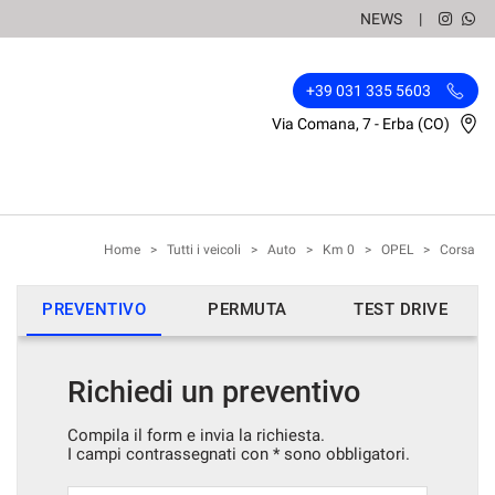
NEWS
+39 031 335 5603
Via Comana, 7 - Erba (CO)
Home
>
Tutti i veicoli
>
Auto
>
Km 0
>
OPEL
>
Corsa
PREVENTIVO
PERMUTA
TEST DRIVE
Richiedi un preventivo
Compila il form e invia la richiesta.
I campi contrassegnati con * sono obbligatori.