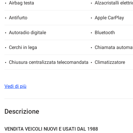
Airbag testa
Alzacristalli elettri
Antifurto
Apple CarPlay
mpre
Cookie necessari
Autoradio digitale
Bluetooth
ilitato
Cerchi in lega
Chiamata automat
Cookie delle preferenze
Chiusura centralizzata telecomandata
Climatizzatore
Cookie per il miglioramento dell'esperienza utente
Controllo trazione
Controllo vocale
Cookie analitici
Vedi di più
Cruise Control
Divisori per bagag
Cookie di marketing
ESP
Fari full-LED
Descrizione
Fendinebbia
Frenata d'emergen
VENDITA VEICOLI NUOVI E USATI DAL 1988