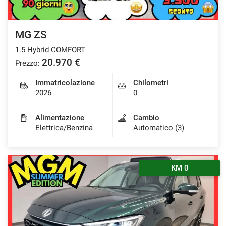
Salva
le
impostazioni
MG ZS
1.5 Hybrid COMFORT
20.970 €
Prezzo:
Immatricolazione
Chilometri
2026
0
Alimentazione
Cambio
Elettrica/Benzina
Automatico (3)
KM 0