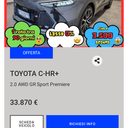
tracciamento
che
NEWS
adottiamo
per
offrire
le
funzionalità
e
svolgere
OFFERTA
le
attività
di
seguito
TOYOTA C-HR+
descritte.
Per
2.0 AWD GR Sport Premiere
ottenere
maggiori
informazioni
33.870 €
sull'utilità
e
sul
funzionamento
SCHEDA
RICHIEDI INFO
VEICOLO
di