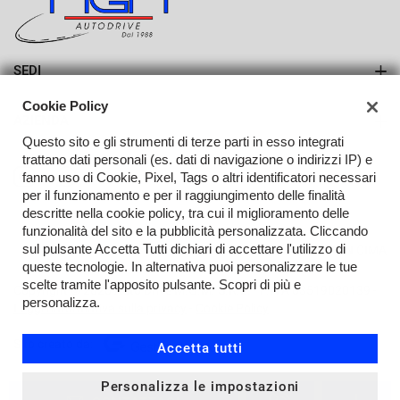
SEDI
Sede di Erba
Cookie Policy
AZIENDA
Sede di Lurago d'Erba
Questo sito e gli strumenti di terze parti in esso integrati
Azienda
trattano dati personali (es. dati di navigazione o indirizzi IP) e
fanno uso di Cookie, Pixel, Tags o altri identificatori necessari
Contatti
per il funzionamento e per il raggiungimento delle finalità
descritte nella cookie policy, tra cui il miglioramento delle
funzionalità del sito e la pubblicità personalizzata. Cliccando
sul pulsante Accetta Tutti dichiari di accettare l'utilizzo di
TORNA IN CIMA
queste tecnologie. In alternativa puoi personalizzare le tue
scelte tramite l'apposito pulsante. Scopri di più e
Copyright © 2026 Auto Drive M.G.M. S.R.L. - P.IVA 03519020139 -
personalizza.
Leggi l'informativa sulla privacy
-
Cookie Policy
Sito creato da:
Accetta tutti
Personalizza le impostazioni