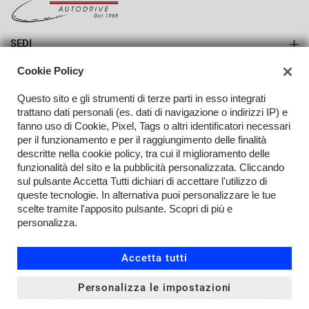
SEDI
Sede di Erba
Cookie Policy
AZIENDA
Sede di Lurago d'Erba
Questo sito e gli strumenti di terze parti in esso integrati
Azienda
trattano dati personali (es. dati di navigazione o indirizzi IP) e
fanno uso di Cookie, Pixel, Tags o altri identificatori necessari
Contatti
per il funzionamento e per il raggiungimento delle finalità
descritte nella cookie policy, tra cui il miglioramento delle
funzionalità del sito e la pubblicità personalizzata. Cliccando
sul pulsante Accetta Tutti dichiari di accettare l'utilizzo di
TORNA IN CIMA
queste tecnologie. In alternativa puoi personalizzare le tue
scelte tramite l'apposito pulsante. Scopri di più e
Copyright © 2026 Auto Drive M.G.M. S.R.L. - P.IVA 03519020139 -
personalizza.
Leggi l'informativa sulla privacy
-
Cookie Policy
Sito creato da:
Accetta tutti
Personalizza le impostazioni
CONTATTACI