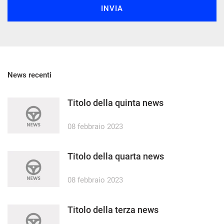
INVIA
mpre
Cookie necessari
ilitato
News recenti
Cookie delle preferenze
Titolo della quinta news
Cookie per il miglioramento dell'esperienza utente
08 febbraio 2023
Cookie analitici
Titolo della quarta news
Cookie di marketing
08 febbraio 2023
Leggi
la
Titolo della terza news
cookie
policy