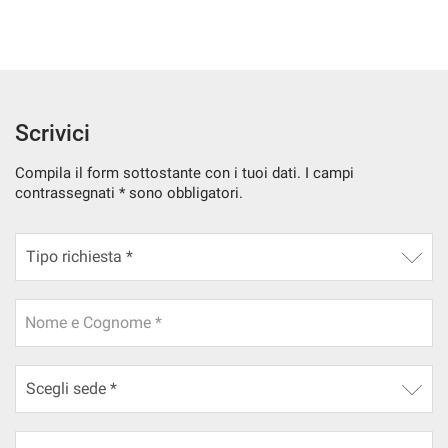
tracciamento
che
NEWS
adottiamo
per
offrire
le
funzionalità
Scrivici
e
svolgere
Compila il form sottostante con i tuoi dati. I campi
le
contrassegnati * sono obbligatori.
attività
di
seguito
descritte.
Per
ottenere
Nome e Cognome *
maggiori
informazioni
sull'utilità
e
sul
funzionamento
di