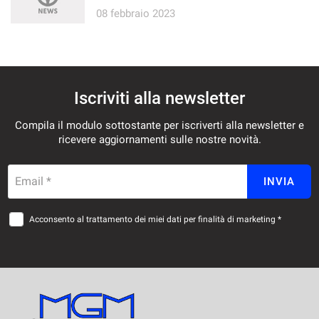
08 febbraio 2023
Salva
le
impostazioni
Iscriviti alla newsletter
Compila il modulo sottostante per iscriverti alla newsletter e
ricevere aggiornamenti sulle nostre novità.
Email *
INVIA
Acconsento al trattamento dei miei dati per finalità di marketing *