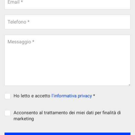
Email *
questi
strumenti
di
Telefono *
tracciamento
si
rimanda
Messaggio *
alla
cookie
policy.
Puoi
rivedere
e
modificare
le
tue
Ho letto e accetto
l'informativa privacy
*
scelte
in
qualsiasi
Acconsento al trattamento dei miei dati per finalità di
momento.
marketing
a