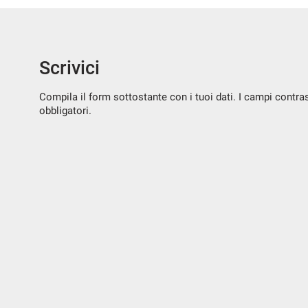
questi
strumenti
di
tracciamento
Scrivici
si
rimanda
alla
Compila il form sottostante con i tuoi dati. I campi contr
cookie
obbligatori.
policy.
Puoi
rivedere
e
modificare
le
tue
scelte
in
qualsiasi
momento.
a