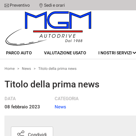
Preventivo
Sedi e orari
Le
tue
preferenze
di
PARCO AUTO
consenso
Il
VALUTAZIONE USATO
PARCO AUTO
seguente
VALUTAZIONE USATO
I NOSTRI SERVIZI
pannello
I NOSTRI SERVIZI
ti
Home
>
News
>
Titolo della prima news
consente
di
CHI SIAMO
Titolo della prima news
esprimere
le
tue
SEDI
DATA
CATEGORIA
preferenze
08 febbraio 2023
News
di
consenso
STAFF
alle
tecnologie
CONTATTI
di
Condividi