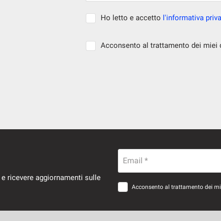
Ho letto e accetto
l'informativa priv
Acconsento al trattamento dei miei da
Email *
 e ricevere aggiornamenti sulle
Acconsento al trattamento dei miei