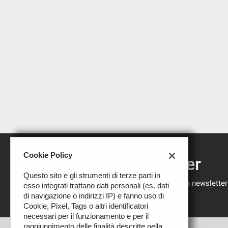
mpre
Cookie necessari
ilitato
Cookie delle preferenze
Cookie per il miglioramento dell'esperienza utente
Cookie analitici
Cookie Policy
Iscriviti alla newsletter
Cookie di marketing
Questo sito e gli strumenti di terze parti in
Compila il modulo sottostante per iscriverti alla newsletter
esso integrati trattano dati personali (es. dati
nostre novità.
di navigazione o indirizzi IP) e fanno uso di
Cookie, Pixel, Tags o altri identificatori
necessari per il funzionamento e per il
raggiungimento delle finalità descritte nella