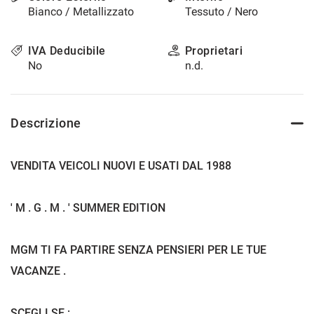
Bianco / Metallizzato
Tessuto / Nero
questi
strumenti
di
IVA Deducibile
Proprietari
tracciamento
No
n.d.
si
rimanda
alla
cookie
Descrizione
policy.
Puoi
rivedere
VENDITA VEICOLI NUOVI E USATI DAL 1988
e
modificare
le
' M . G . M . ' SUMMER EDITION
tue
scelte
in
MGM TI FA PARTIRE SENZA PENSIERI PER LE TUE
qualsiasi
momento.
VACANZE .
a
SCEGLI SE :