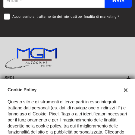
Email *
INVIA
Acconsento al trattamento dei miei dati per finalità di marketing *
SEDI
Sede di Erba
Cookie Policy
AZIENDA
Sede di Lurago d'Erba
Questo sito e gli strumenti di terze parti in esso integrati
Azienda
trattano dati personali (es. dati di navigazione o indirizzi IP) e
fanno uso di Cookie, Pixel, Tags o altri identificatori necessari
Contatti
per il funzionamento e per il raggiungimento delle finalità
descritte nella cookie policy, tra cui il miglioramento delle
funzionalità del sito e la pubblicità personalizzata. Cliccando