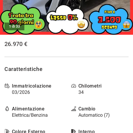
tracciamento
che
NEWS
adottiamo
per
offrire
1 di 33
le
funzionalità
26.970 €
e
svolgere
le
attività
di
Caratteristiche
seguito
descritte.
Per
Immatricolazione
Chilometri
ottenere
03/2026
34
maggiori
informazioni
Alimentazione
Cambio
sull'utilità
e
Elettrica/Benzina
Automatico (7)
sul
funzionamento
Colore Esterno
Interno
di