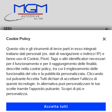
dotazione della vettura, che non rappresentano in alcun
modo un impegno contrattuale.
Si consiglia di verificare, insieme ai nostri consulenti di
SEDI
vendita, tutta la dotazione presente nell’auto per non
Sede di Erba
rischiare di incappare in qualche incomprensione o
Cookie Policy
AZIENDA
disguido tecnico spiacevole.
Sede di Lurago d'Erba
Questo sito e gli strumenti di terze parti in esso integrati
Azienda
trattano dati personali (es. dati di navigazione o indirizzi IP) e
fanno uso di Cookie, Pixel, Tags o altri identificatori necessari
Come comportarti:
Contatti
per il funzionamento e per il raggiungimento delle finalità
descritte nella cookie policy, tra cui il miglioramento delle
funzionalità del sito e la pubblicità personalizzata. Cliccando
Parla con il venditore:
Chiedi sempre al consulente di
sul pulsante Accetta Tutti dichiari di accettare l'utilizzo di
TORNA IN CIMA
controllare l'auto di persona.
queste tecnologie. In alternativa puoi personalizzare le tue
Guarda gli accessori:
Verifica che gli optional che ti
scelte tramite l'apposito pulsante. Scopri di più e
Copyright © 2026 Auto Drive M.G.M. S.R.L. - P.IVA 03519020139 -
interessano siano davvero montati sulla macchina.
personalizza.
Leggi l'informativa sulla privacy
-
Cookie Policy
Fai domande:
Chiarisci ogni dubbio prima di firmare
qualsiasi documento o contratto d'acquisto.
Sito creato da:
Accetta tutti