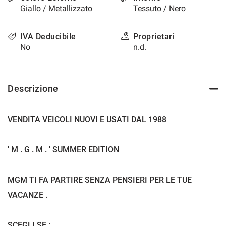
Giallo / Metallizzato
Tessuto / Nero
questi
strumenti
di
IVA Deducibile
Proprietari
tracciamento
No
n.d.
si
rimanda
alla
cookie
Descrizione
policy.
Puoi
rivedere
VENDITA VEICOLI NUOVI E USATI DAL 1988
e
modificare
le
' M . G . M . ' SUMMER EDITION
tue
scelte
in
MGM TI FA PARTIRE SENZA PENSIERI PER LE TUE
qualsiasi
momento.
VACANZE .
a
SCEGLI SE :