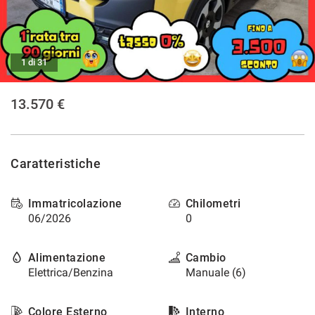
tracciamento
che
NEWS
adottiamo
per
offrire
1 di 31
le
funzionalità
13.570 €
e
svolgere
le
attività
di
Caratteristiche
seguito
descritte.
Per
Immatricolazione
Chilometri
ottenere
06/2026
0
maggiori
informazioni
Alimentazione
Cambio
sull'utilità
e
Elettrica/Benzina
Manuale (6)
sul
funzionamento
Colore Esterno
Interno
di