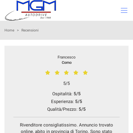
Le
tue
preferenze
di
PARCO AUTO
Home
>
Recensioni
consenso
Il
VALUTAZIONE USATO
seguente
Francesco
pannello
I NOSTRI SERVIZI
Como
ti
consente
di
CHI SIAMO
esprimere
5/5
le
tue
Ospitalità:
5/5
SEDI
preferenze
Esperienza:
5/5
di
Qualità/Prezzo:
5/5
consenso
STAFF
alle
tecnologie
Rivenditore consigliatissimo. Annuncio trovato
CONTATTI
di
online, abito in provincia di Torino. Sono stato