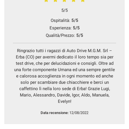
5/5
Ospitalità:
5/5
mpre
Cookie necessari
Esperienza:
5/5
ilitato
Qualità/Prezzo:
5/5
Cookie delle preferenze
Ringrazio tutti i ragazzi di Auto Drive M.G.M. Srl –
Erba (CO) per avermi dedicato il loro tempo sia per
Cookie per il miglioramento dell'esperienza utente
test drive, che per delucidazioni e consigli. Oltre ad
una forte componente Umana ed una sempre gentile
e calorosa accoglienza in ogni momento ed anche
Cookie analitici
solo per scambiare due chiacchiere e berci un
caffettino lì nella loro sede di Erba! Grazie Lugi,
Cookie di marketing
Mario, Alessandro, Davide, Igor, Aldo, Manuela,
Evelyn!
Data recensione:
12/08/2022
Leggi
la
cookie
policy