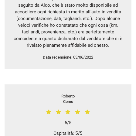
tracciamento
seguito da Aldo, che è stato molto disponibile ad
che
NEWS
accogliere ogni richiesta in merito all’auto in vendita
adottiamo
(documentazione, dati, tagliandi, etc.). Dopo alcune
per
veloci verifiche ho constatato che ogni cosa (km,
offrire
tagliandi, provenienza, etc.) era perfettamente
le
coincidente a quanto dichiarato dal venditore che si è
funzionalità
e
rivelato pienamente affidabile ed onesto.
svolgere
le
Data recensione:
03/06/2022
attività
di
seguito
descritte.
Per
ottenere
Roberto
maggiori
Como
informazioni
sull'utilità
e
5/5
sul
funzionamento
Ospitalità:
5/5
di