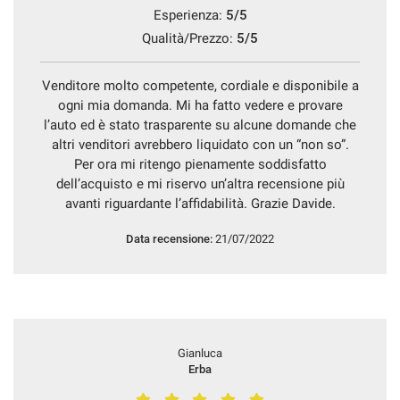
Esperienza:
5/5
questi
strumenti
Qualità/Prezzo:
5/5
di
tracciamento
Venditore molto competente, cordiale e disponibile a
si
ogni mia domanda. Mi ha fatto vedere e provare
rimanda
alla
l’auto ed è stato trasparente su alcune domande che
cookie
altri venditori avrebbero liquidato con un “non so”.
policy.
Per ora mi ritengo pienamente soddisfatto
Puoi
dell’acquisto e mi riservo un’altra recensione più
rivedere
avanti riguardante l’affidabilità. Grazie Davide.
e
modificare
Data recensione:
21/07/2022
le
tue
scelte
in
qualsiasi
momento.
Gianluca
Erba
a