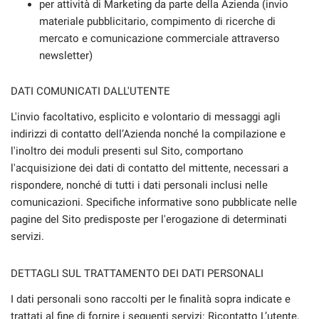
per attività di Marketing da parte della Azienda (invio
questi
materiale pubblicitario, compimento di ricerche di
strumenti
mercato e comunicazione commerciale attraverso
di
newsletter)
tracciamento
si
rimanda
DATI COMUNICATI DALL'UTENTE
alla
cookie
L'invio facoltativo, esplicito e volontario di messaggi agli
policy.
indirizzi di contatto dell’Azienda nonché la compilazione e
Puoi
l'inoltro dei moduli presenti sul Sito, comportano
rivedere
l'acquisizione dei dati di contatto del mittente, necessari a
e
modificare
rispondere, nonché di tutti i dati personali inclusi nelle
le
comunicazioni. Specifiche informative sono pubblicate nelle
tue
pagine del Sito predisposte per l'erogazione di determinati
scelte
servizi.
in
qualsiasi
momento.
DETTAGLI SUL TRATTAMENTO DEI DATI PERSONALI
I dati personali sono raccolti per le finalità sopra indicate e
trattati al fine di fornire i seguenti servizi: Ricontatto L’utente,
a