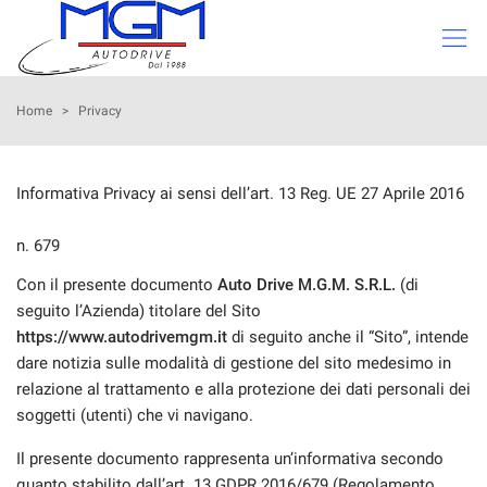
Le
tue
preferenze
di
PARCO AUTO
Home
>
Privacy
consenso
Il
VALUTAZIONE USATO
seguente
Informativa Privacy ai sensi dell’art. 13 Reg. UE 27 Aprile 2016
pannello
I NOSTRI SERVIZI
ti
n. 679
consente
di
Con il presente documento
Auto Drive M.G.M. S.R.L.
(di
CHI SIAMO
esprimere
seguito l’Azienda) titolare del Sito
le
https://www.autodrivemgm.it
di seguito anche il “Sito”, intende
tue
SEDI
dare notizia sulle modalità di gestione del sito medesimo in
preferenze
di
relazione al trattamento e alla protezione dei dati personali dei
consenso
STAFF
soggetti (utenti) che vi navigano.
alle
tecnologie
Il presente documento rappresenta un’informativa secondo
CONTATTI
di
quanto stabilito dall’art. 13 GDPR 2016/679 (Regolamento