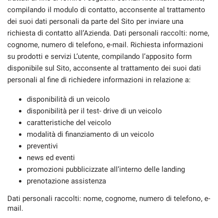
compilando il modulo di contatto, acconsente al trattamento
dei suoi dati personali da parte del Sito per inviare una
richiesta di contatto all’Azienda. Dati personali raccolti: nome,
mpre
Cookie necessari
cognome, numero di telefono, e-mail. Richiesta informazioni
ilitato
su prodotti e servizi L’utente, compilando l’apposito form
disponibile sul Sito, acconsente al trattamento dei suoi dati
Cookie delle preferenze
personali al fine di richiedere informazioni in relazione a:
disponibilità di un veicolo
Cookie per il miglioramento dell'esperienza utente
disponibilità per il test- drive di un veicolo
caratteristiche del veicolo
Cookie analitici
modalità di finanziamento di un veicolo
preventivi
news ed eventi
Cookie di marketing
promozioni pubblicizzate all’interno delle landing
prenotazione assistenza
Leggi
Dati personali raccolti: nome, cognome, numero di telefono, e-
la
cookie
mail.
policy