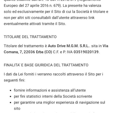
tracciamento
Europeo del 27 aprile 2016 n. 679). La presente ha valenza
che
NEWS
solo ed esclusivamente per il Sito di cui la Società è titolare e
adottiamo
per
non per altri siti consultabili dall’utente attraverso link
offrire
eventualmente attivati tramite il Sito.
le
funzionalità
TITOLARE DEL TRATTAMENTO
e
svolgere
Titolare del trattamento è
Auto Drive M.G.M. S.R.L.
. sita in
Via
le
Comana, 7, 22036 Erba (CO)
C.F. e P. IVA
03519020139
.
attività
di
seguito
FINALITA’ E BASE GIURIDICA DEL TRATTAMENTO
descritte.
Per
I dati da Lei forniti i verranno raccolti attraverso il Sito per i
ottenere
seguenti fini:
maggiori
informazioni
fornire informazioni e assistenza all’utente
sull'utilità
per fini statistici interni della Società scrivente
e
per garantire una miglior esperienza di navigazione sul
sul
funzionamento
sito
di