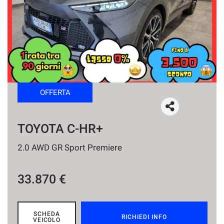
tracciamento
che
NEWS
adottiamo
per
offrire
le
funzionalità
e
svolgere
OFFERTA
le
attività
di
seguito
TOYOTA C-HR+
descritte.
Per
2.0 AWD GR Sport Premiere
ottenere
maggiori
informazioni
33.870 €
sull'utilità
e
sul
funzionamento
SCHEDA
RICHIEDI INFO
VEICOLO
di