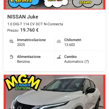
Salva
le
impostazioni
NISSAN Juke
1.0 DIG-T 114 CV DCT N-Connecta
19.760 €
Prezzo:
Immatricolazione
Chilometri
2025
13.602
Alimentazione
Cambio
Benzina
Automatico (7)