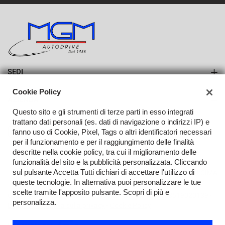
SEDI
Sede di Erba
Cookie Policy
AZIENDA
Sede di Lurago d'Erba
Questo sito e gli strumenti di terze parti in esso integrati
Azienda
trattano dati personali (es. dati di navigazione o indirizzi IP) e
fanno uso di Cookie, Pixel, Tags o altri identificatori necessari
Contatti
per il funzionamento e per il raggiungimento delle finalità
descritte nella cookie policy, tra cui il miglioramento delle
funzionalità del sito e la pubblicità personalizzata. Cliccando
sul pulsante Accetta Tutti dichiari di accettare l'utilizzo di
TORNA IN CIMA
queste tecnologie. In alternativa puoi personalizzare le tue
scelte tramite l'apposito pulsante. Scopri di più e
Copyright © 2026 Auto Drive M.G.M. S.R.L. - P.IVA 03519020139 -
personalizza.
Leggi l'informativa sulla privacy
-
Cookie Policy