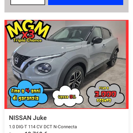
questi
strumenti
di
tracciamento
si
rimanda
alla
cookie
policy.
Puoi
rivedere
e
modificare
le
tue
scelte
in
qualsiasi
momento.
NISSAN Juke
1.0 DIG-T 114 CV DCT N-Connecta
a