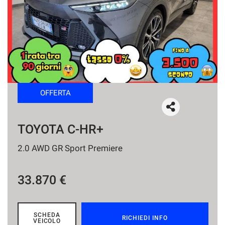
tracciamento
che
NEWS
adottiamo
per
offrire
le
funzionalità
e
svolgere
OFFERTA
le
attività
di
seguito
TOYOTA C-HR+
descritte.
Per
2.0 AWD GR Sport Premiere
ottenere
maggiori
informazioni
33.870 €
sull'utilità
e
sul
funzionamento
SCHEDA
RICHIEDI INFO
VEICOLO
di