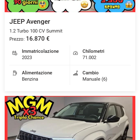
Salva
le
impostazioni
JEEP Avenger
1.2 Turbo 100 CV Summit
16.870 €
Prezzo:
Immatricolazione
Chilometri
2023
71.002
Alimentazione
Cambio
Benzina
Manuale (6)