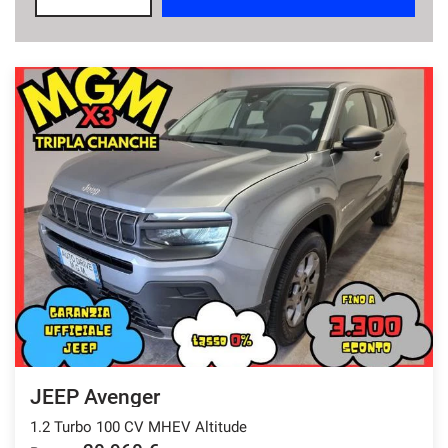
questi
strumenti
di
tracciamento
si
rimanda
alla
cookie
policy.
Puoi
rivedere
e
modificare
le
tue
scelte
in
qualsiasi
momento.
JEEP Avenger
1.2 Turbo 100 CV MHEV Altitude
a