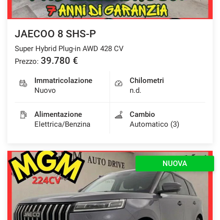
Salva
le
impostazioni
JAECOO 8 SHS-P
Super Hybrid Plug-in AWD 428 CV
39.780 €
Prezzo:
Immatricolazione
Chilometri
Nuovo
n.d.
Alimentazione
Cambio
Elettrica/Benzina
Automatico (3)
NUOVA