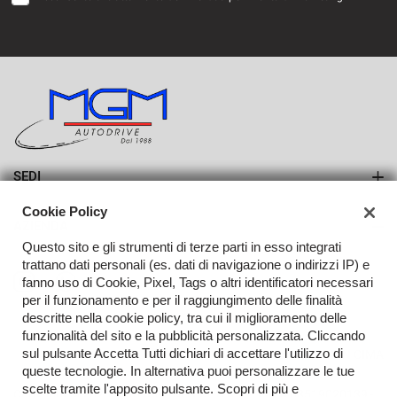
SEDI
Sede di Erba
Cookie Policy
AZIENDA
Sede di Lurago d'Erba
Questo sito e gli strumenti di terze parti in esso integrati
Azienda
trattano dati personali (es. dati di navigazione o indirizzi IP) e
fanno uso di Cookie, Pixel, Tags o altri identificatori necessari
Contatti
per il funzionamento e per il raggiungimento delle finalità
descritte nella cookie policy, tra cui il miglioramento delle
funzionalità del sito e la pubblicità personalizzata. Cliccando
sul pulsante Accetta Tutti dichiari di accettare l'utilizzo di
TORNA IN CIMA
queste tecnologie. In alternativa puoi personalizzare le tue
scelte tramite l'apposito pulsante. Scopri di più e
Copyright © 2026 Auto Drive M.G.M. S.R.L. - P.IVA 03519020139 -