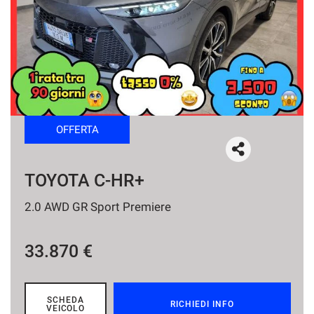
tracciamento
che
NEWS
adottiamo
per
offrire
le
funzionalità
e
svolgere
OFFERTA
le
attività
di
seguito
TOYOTA C-HR+
descritte.
Per
2.0 AWD GR Sport Premiere
ottenere
maggiori
informazioni
33.870 €
sull'utilità
e
sul
funzionamento
SCHEDA
RICHIEDI INFO
VEICOLO
di