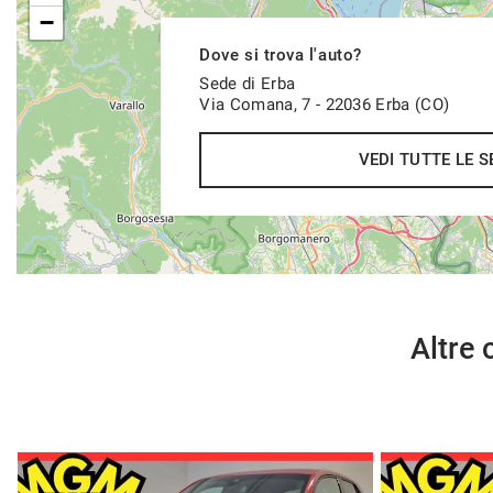
−
Pacchetti Assicurativi Full (SENZA FRANCHIGIA)
Valore Futuro Garantito
Dove si trova l'auto?
Estensioni di Garanzia (Valida in TUTTA EUROPA)
Sede di Erba
Protezione del Credito
Via Comana, 7 - 22036 Erba (CO)
VEDI TUTTE LE S
RISERVA AUTO ONLINE
Puoi riservare online la vettura preferita per 4 giorni, versan
da scalare dal prezzo se decidi di acquistare oppure restituzi
GARANZIA
Garanzia sulla parte meccanica mesi 12 dalla data consegna
Altre 
Possibilità di estensione della garanzia fino a 36 mesi con se
Possibilità di far visionare l’auto da uno specialista di vostra 
COSA ASPETTI ?
--------------------------------------------------------------------------------------