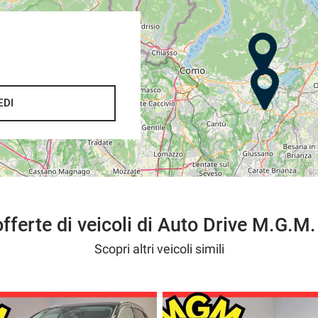
EDI
do una somma di € 200,
one immediata nel caso contrario .
,
offerte di veicoli di Auto Drive M.G.M.
rvizio senza pensieri
fiducia.
Scopri altri veicoli simili
------------------