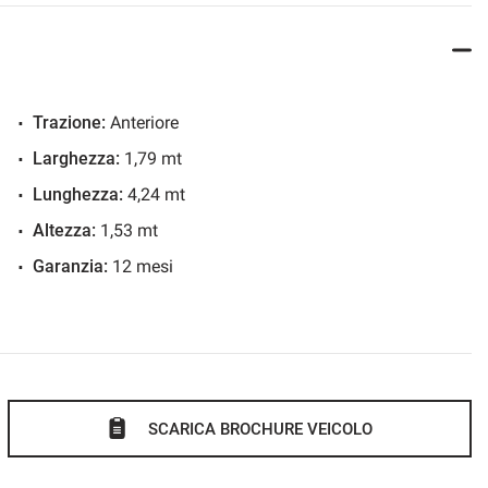
USB
anici ed elettroni da Tecnici specializzati tramite Tester e
re da personale specializzato in grado di rilevare eventuale
Volante multifunzione
Trazione:
Anteriore
O I NOSTRI SERVIZI EXTRA COME ,
furto incendi,atti
Larghezza:
1,79 mt
e,valore garantito e altri ancora.
Lunghezza:
4,24 mt
Altezza:
1,53 mt
Garanzia:
12 mesi
SCARICA BROCHURE VEICOLO
SALONE