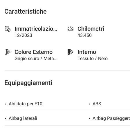
questi
Caratteristiche
strumenti
di
tracciamento
Immatricolazione
Chilometri
si
rimanda
12/2023
43.450
alla
cookie
Colore Esterno
Interno
policy.
Puoi
Grigio scuro / Metallizzato
Tessuto / Nero
rivedere
e
modificare
le
Equipaggiamenti
tue
scelte
in
Abilitata per E10
ABS
qualsiasi
momento.
Airbag laterali
Airbag Passegger
a