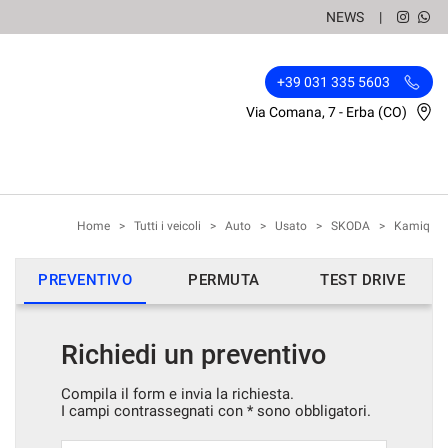
NEWS
+39 031 335 5603
Via Comana, 7 - Erba (CO)
Home
>
Tutti i veicoli
>
Auto
>
Usato
>
SKODA
>
Kamiq
PREVENTIVO
PERMUTA
TEST DRIVE
Richiedi un preventivo
Compila il form e invia la richiesta.
I campi contrassegnati con * sono obbligatori.