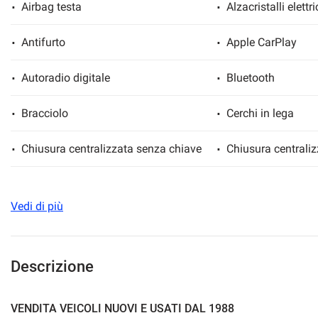
Airbag testa
Alzacristalli elettri
Antifurto
Apple CarPlay
mpre
Cookie necessari
Autoradio digitale
Bluetooth
ilitato
Bracciolo
Cerchi in lega
Cookie delle preferenze
Chiusura centralizzata senza chiave
Chiusura centrali
Cookie per il miglioramento dell'esperienza utente
Controllo automatico clima
Controllo elettroni
Cookie analitici
Vedi di più
Controllo vocale
Cronologia taglian
Cookie di marketing
Drive Select
ESP
Descrizione
Fendinebbia
Frenata d'emergen
VENDITA VEICOLI NUOVI E USATI DAL 1988