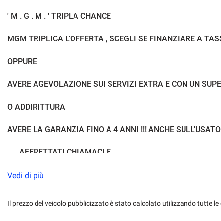
Immobilizzatore elettronico
Isofix
' M . G . M . ' TRIPLA CHANCE
Leve al volante
Limitatore di veloc
MGM TRIPLICA L'OFFERTA , SCEGLI SE FINANZIARE A TA
Luci diurne
Luci diurne LED
OPPURE
Pacchetto sportivo
Park Distance Con
AVERE AGEVOLAZIONE SUI SERVIZI EXTRA E CON UN SUP
Riconoscimento dei segnali stradali
O ADDIRITTURA
Sensore di luce
Sensori di parcheg
AVERE LA GARANZIA FINO A 4 ANNI !!! ANCHE SULL'USATO 
. . . AFFRETTATI CHIAMACI E . . .
Sistema di avviso di distanza
Sistema di chiam
. . .SCOPRI A QUANTO SCONTO HAI DIRITTO IN BASE ALL'
Vedi di più
Ski bag
Sound system
Spoiler
Start/Stop Autom
Il prezzo del veicolo pubblicizzato è stato calcolato utilizzando tutte
Le Nostre PRIME SELECTION sono vetture che godono anco
della Nostra Garanzia estendibile 48 mesi .