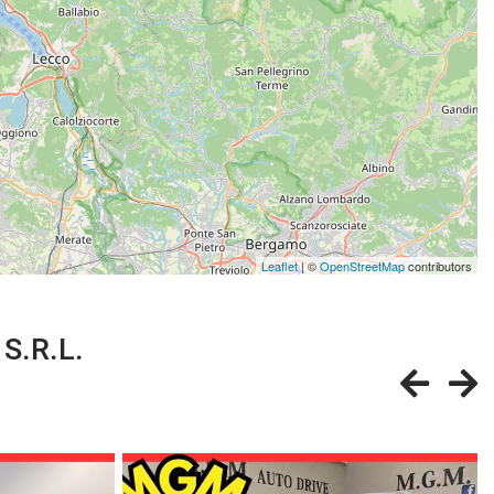
Leaflet
| ©
OpenStreetMap
contributors
 S.R.L.