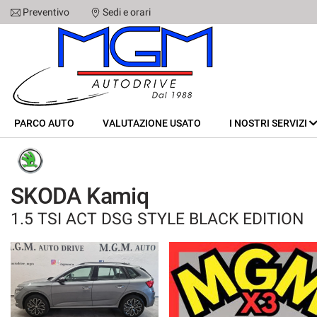
Preventivo
Sedi e orari
Le
tue
preferenze
di
PARCO AUTO
consenso
Il
VALUTAZIONE USATO
PARCO AUTO
seguente
VALUTAZIONE USATO
I NOSTRI SERVIZI
pannello
I NOSTRI SERVIZI
ti
consente
di
CHI SIAMO
SKODA Kamiq
esprimere
le
1.5 TSI ACT DSG STYLE BLACK EDITION
tue
SEDI
preferenze
di
consenso
STAFF
alle
tecnologie
CONTATTI
di