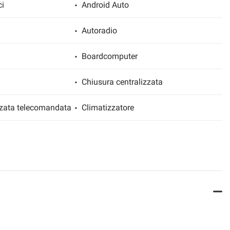
ci
Android Auto
Autoradio
Boardcomputer
Chiusura centralizzata
zzata telecomandata
Climatizzatore
co della corsia
Controllo trazione
di
Cruise Control
Fari LED
za assistita
Freno di stazionamento elettrico