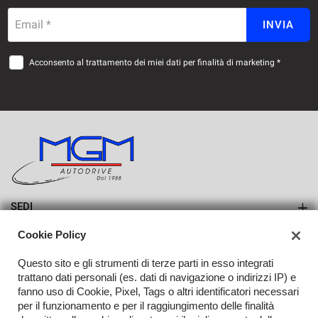
OPTIONAL DELLE VETTURE SI PREGA DI CONTATTARCI
Email *
INVIA
DIRETTAMENTE.
Acconsento al trattamento dei miei dati per finalità di marketing *
SEDI
Sede di Erba
Cookie Policy
AZIENDA
Sede di Lurago d'Erba
Questo sito e gli strumenti di terze parti in esso integrati
Azienda
trattano dati personali (es. dati di navigazione o indirizzi IP) e
fanno uso di Cookie, Pixel, Tags o altri identificatori necessari
Contatti
per il funzionamento e per il raggiungimento delle finalità