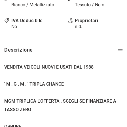
Bianco / Metallizzato
Tessuto / Nero
questi
strumenti
di
IVA Deducibile
Proprietari
tracciamento
No
n.d.
si
rimanda
alla
cookie
Descrizione
policy.
Puoi
rivedere
VENDITA VEICOLI NUOVI E USATI DAL 1988
e
modificare
le
' M . G . M . ' TRIPLA CHANCE
tue
scelte
in
MGM TRIPLICA L'OFFERTA , SCEGLI SE FINANZIARE A
qualsiasi
momento.
TASSO ZERO
a
OPPURE