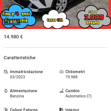
tracciamento
che
NEWS
adottiamo
per
offrire
1 di 35
le
funzionalità
14.980 €
e
svolgere
le
attività
di
Caratteristiche
seguito
descritte.
Per
Immatricolazione
Chilometri
ottenere
03/2023
79.988
maggiori
informazioni
Alimentazione
Cambio
sull'utilità
e
Benzina
Automatico (7)
sul
funzionamento
Colore Esterno
Interno
di