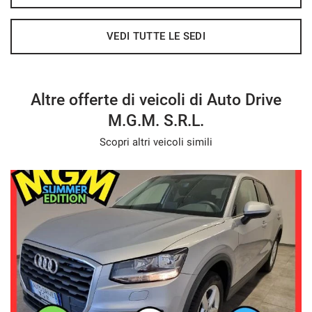
Puoi riservare online la vettura preferita per 4 giorni,
VEDI TUTTE LE SEDI
versando una somma di € 200,
da scalare dal prezzo se decidi di acquistare oppure
restituzione immediata nel caso contrario .
Altre offerte di veicoli di Auto Drive
M.G.M. S.R.L.
GARANZIA
Scopri altri veicoli simili
Garanzia sulla parte meccanica mesi 12 dalla data
consegna,
Possibilità di estensione della garanzia fino a 36 mesi con
servizio senza pensieri
Possibilità di far visionare l’auto da uno specialista di
vostra fiducia.