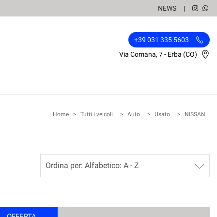
NEWS
+39 031 335 5603
Via Comana, 7 - Erba (CO)
Home
>
Tutti i veicoli
>
Auto
>
Usato
>
NISSAN
OFFERTA