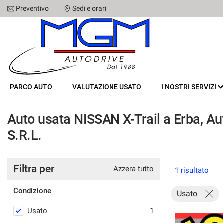
Preventivo
Sedi e orari
Le
tue
preferenze
di
PARCO AUTO
consenso
Il
VALUTAZIONE USATO
PARCO AUTO
seguente
VALUTAZIONE USATO
I NOSTRI SERVIZI
pannello
I NOSTRI SERVIZI
ti
Auto usata NISSAN X-Trail a Erba, Au
consente
di
S.R.L.
CHI SIAMO
esprimere
le
tue
SEDI
preferenze
Filtra per
Azzera tutto
1 risultato
di
consenso
STAFF
Condizione
Usato
alle
tecnologie
Usato
1
CONTATTI
di