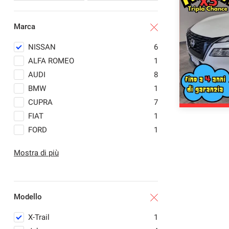
questi
strumenti
Marca
di
tracciamento
NISSAN
6
si
rimanda
ALFA ROMEO
1
alla
AUDI
8
cookie
BMW
1
policy.
Puoi
CUPRA
7
rivedere
FIAT
1
e
FORD
1
modificare
le
JAECOO
1
tue
Mostra di più
JEEP
8
scelte
LANCIA
1
in
qualsiasi
LAND ROVER
1
momento.
Modello
MERCEDES-BENZ
3
MG
1
X-Trail
1
MINI
1
a