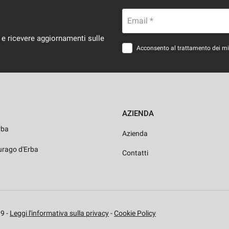
Email *
 e ricevere aggiornamenti sulle
Acconsento al trattamento dei miei
AZIENDA
rba
Azienda
urago d'Erba
Contatti
9 -
Leggi l'informativa sulla privacy
-
Cookie Policy