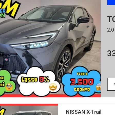
T
2.0
3
NISSAN X-Trail