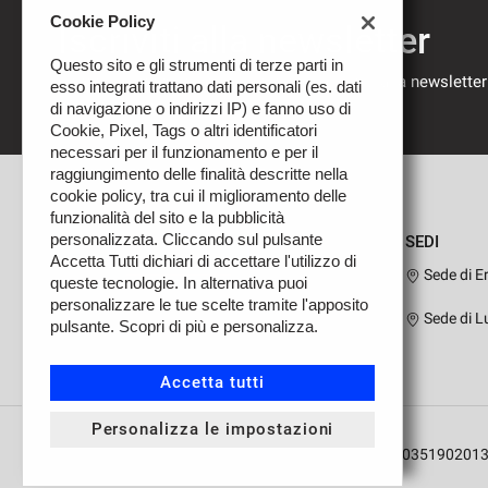
Cookie Policy
Iscriviti alla newsletter
Questo sito e gli strumenti di terze parti in
Compila il modulo sottostante per iscriverti alla newsletter
esso integrati trattano dati personali (es. dati
nostre novità.
di navigazione o indirizzi IP) e fanno uso di
Cookie, Pixel, Tags o altri identificatori
necessari per il funzionamento e per il
raggiungimento delle finalità descritte nella
cookie policy, tra cui il miglioramento delle
funzionalità del sito e la pubblicità
personalizzata. Cliccando sul pulsante
SEDI
Accetta Tutti dichiari di accettare l'utilizzo di
Sede di E
queste tecnologie. In alternativa puoi
personalizzare le tue scelte tramite l'apposito
Sede di L
pulsante. Scopri di più e personalizza.
Leggi
la
cookie
Accetta tutti
policy
Personalizza le impostazioni
Copyright © 2026 Auto Drive M.G.M. S.R.L. - P.IVA 0351902013
i