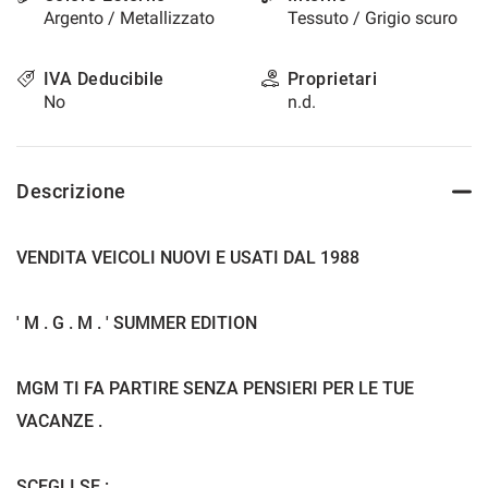
Argento / Metallizzato
Tessuto / Grigio scuro
questi
strumenti
di
IVA Deducibile
Proprietari
tracciamento
No
n.d.
si
rimanda
alla
cookie
Descrizione
policy.
Puoi
rivedere
VENDITA VEICOLI NUOVI E USATI DAL 1988
e
modificare
le
' M . G . M . ' SUMMER EDITION
tue
scelte
in
MGM TI FA PARTIRE SENZA PENSIERI PER LE TUE
qualsiasi
momento.
VACANZE .
a
SCEGLI SE :