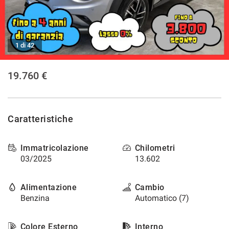
tracciamento
che
NEWS
adottiamo
per
offrire
1 di 42
le
funzionalità
19.760 €
e
svolgere
le
attività
di
Caratteristiche
seguito
descritte.
Per
Immatricolazione
Chilometri
ottenere
03/2025
13.602
maggiori
informazioni
Alimentazione
Cambio
sull'utilità
e
Benzina
Automatico (7)
sul
funzionamento
Colore Esterno
Interno
di