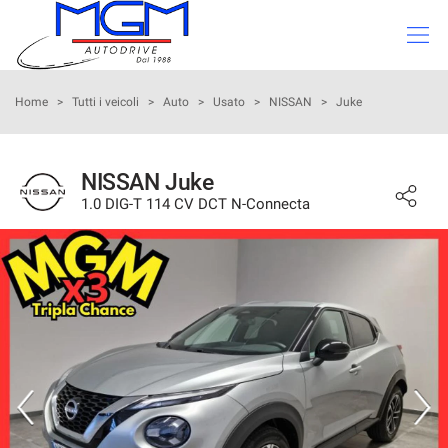
Le
tue
preferenze
di
PARCO AUTO
Home
>
Tutti i veicoli
>
Auto
>
Usato
>
NISSAN
>
Juke
consenso
Il
VALUTAZIONE USATO
seguente
NISSAN Juke
pannello
1.0 DIG-T 114 CV DCT N-Connecta
I NOSTRI SERVIZI
ti
consente
di
CHI SIAMO
esprimere
le
tue
SEDI
preferenze
di
consenso
STAFF
alle
tecnologie
CONTATTI
di