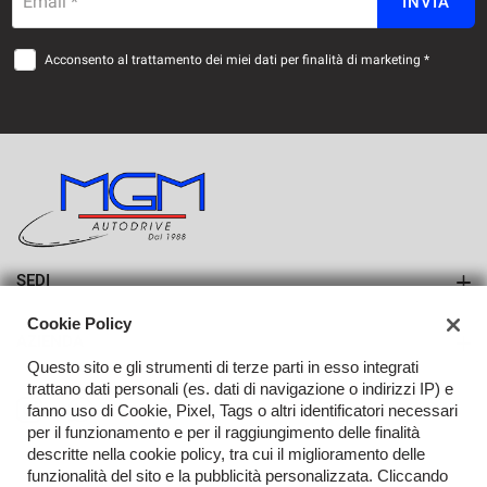
Email *
INVIA
Acconsento al trattamento dei miei dati per finalità di marketing *
SEDI
Sede di Erba
Cookie Policy
AZIENDA
Sede di Lurago d'Erba
Questo sito e gli strumenti di terze parti in esso integrati
Azienda
trattano dati personali (es. dati di navigazione o indirizzi IP) e
fanno uso di Cookie, Pixel, Tags o altri identificatori necessari
Contatti
per il funzionamento e per il raggiungimento delle finalità
descritte nella cookie policy, tra cui il miglioramento delle
funzionalità del sito e la pubblicità personalizzata. Cliccando