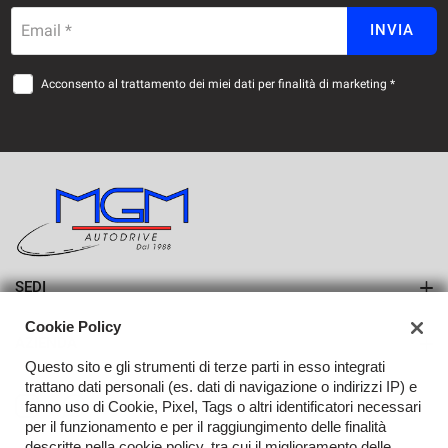
Email *
INVIA
Salva
le
impostazioni
Acconsento al trattamento dei miei dati per finalità di marketing *
SEDI
Sede di Erba
Cookie Policy
AZIENDA
Sede di Lurago d'Erba
Questo sito e gli strumenti di terze parti in esso integrati
Azienda
trattano dati personali (es. dati di navigazione o indirizzi IP) e
fanno uso di Cookie, Pixel, Tags o altri identificatori necessari
Contatti
per il funzionamento e per il raggiungimento delle finalità
descritte nella cookie policy, tra cui il miglioramento delle