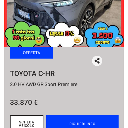
tracciamento
che
NEWS
adottiamo
per
offrire
le
funzionalità
e
svolgere
OFFERTA
le
attività
di
seguito
TOYOTA C-HR
descritte.
Per
2.0 HV AWD GR Sport Premiere
ottenere
maggiori
informazioni
33.870 €
sull'utilità
e
sul
funzionamento
SCHEDA
RICHIEDI INFO
VEICOLO
di