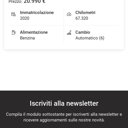
20.990 €
Prezzo:
Immatricolazione
Chilometri
2020
67.320
mpre
Cookie necessari
ilitato
Alimentazione
Cambio
Benzina
Automatico (6)
Cookie delle preferenze
Cookie per il miglioramento dell'esperienza utente
Cookie analitici
Cookie di marketing
Iscriviti alla newsletter
Leggi
Compila il modulo sottostante per iscriverti alla newsletter e
la
ricevere aggiornamenti sulle nostre novità.
cookie
policy