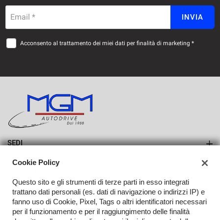
Email *
INVIA
Acconsento al trattamento dei miei dati per finalità di marketing *
SEDI
Sede di Erba
Cookie Policy
AZIENDA
Sede di Lurago d'Erba
Questo sito e gli strumenti di terze parti in esso integrati
Azienda
trattano dati personali (es. dati di navigazione o indirizzi IP) e
fanno uso di Cookie, Pixel, Tags o altri identificatori necessari
Contatti
per il funzionamento e per il raggiungimento delle finalità