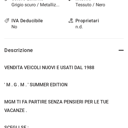
Grigio scuro / Metallizzato
Tessuto / Nero
questi
strumenti
di
IVA Deducibile
Proprietari
tracciamento
No
n.d.
si
rimanda
alla
cookie
Descrizione
policy.
Puoi
rivedere
VENDITA VEICOLI NUOVI E USATI DAL 1988
e
modificare
le
' M . G . M . ' SUMMER EDITION
tue
scelte
in
MGM TI FA PARTIRE SENZA PENSIERI PER LE TUE
qualsiasi
momento.
VACANZE .
a
SCEGLI SE :