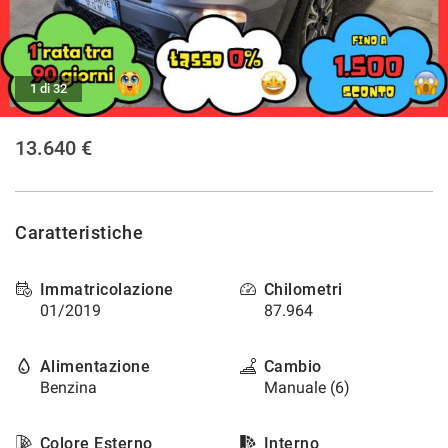
tracciamento
che
NEWS
adottiamo
per
offrire
1 di 32
le
funzionalità
13.640 €
e
svolgere
le
attività
di
Caratteristiche
seguito
descritte.
Per
Immatricolazione
Chilometri
ottenere
01/2019
87.964
maggiori
informazioni
Alimentazione
Cambio
sull'utilità
e
Benzina
Manuale (6)
sul
funzionamento
Colore Esterno
Interno
di