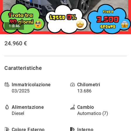
tracciamento
che
NEWS
adottiamo
per
offrire
1 di 46
le
funzionalità
24.960 €
e
svolgere
le
attività
di
Caratteristiche
seguito
descritte.
Per
Immatricolazione
Chilometri
ottenere
03/2025
13.686
maggiori
informazioni
Alimentazione
Cambio
sull'utilità
e
Diesel
Automatico (7)
sul
funzionamento
Colore Esterno
Interno
di