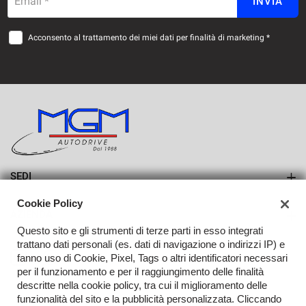
Email *
INVIA
Acconsento al trattamento dei miei dati per finalità di marketing *
SEDI
Sede di Erba
Cookie Policy
AZIENDA
Sede di Lurago d'Erba
Questo sito e gli strumenti di terze parti in esso integrati
Azienda
trattano dati personali (es. dati di navigazione o indirizzi IP) e
fanno uso di Cookie, Pixel, Tags o altri identificatori necessari
Contatti
per il funzionamento e per il raggiungimento delle finalità
descritte nella cookie policy, tra cui il miglioramento delle
funzionalità del sito e la pubblicità personalizzata. Cliccando