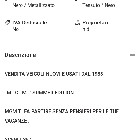
Nero / Metallizzato
Tessuto / Nero
questi
strumenti
di
IVA Deducibile
Proprietari
tracciamento
No
n.d.
si
rimanda
alla
cookie
Descrizione
policy.
Puoi
rivedere
VENDITA VEICOLI NUOVI E USATI DAL 1988
e
modificare
le
' M . G . M . ' SUMMER EDITION
tue
scelte
in
MGM TI FA PARTIRE SENZA PENSIERI PER LE TUE
qualsiasi
momento.
VACANZE .
a
SCEGLI SE :