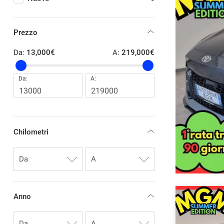
tracciamento
che
NEWS
adottiamo
Prezzo
per
offrire
Da:
13,000€
A:
219,000€
le
funzionalità
e
Da:
A:
svolgere
le
attività
di
seguito
Chilometri
descritte.
Per
ottenere
maggiori
informazioni
sull'utilità
e
Anno
sul
funzionamento
di