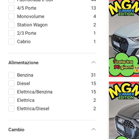
OPEL
2
4/5 Porte
13
PEUGEOT
2
Monovolume
4
PORSCHE
1
Station Wagon
2
SEAT
2
mpre
Cookie necessari
2/3 Porte
1
ilitato
SKODA
1
Cabrio
1
SUZUKI
2
Cookie delle preferenze
TESLA
1
Alimentazione
TOYOTA
3
Cookie per il miglioramento dell'esperienza utente
VOLKSWAGEN
7
Benzina
31
VOLVO
2
Diesel
15
Cookie analitici
Elettrica/Benzina
15
Elettrica
2
Cookie di marketing
Elettrica/Diesel
2
Cambio