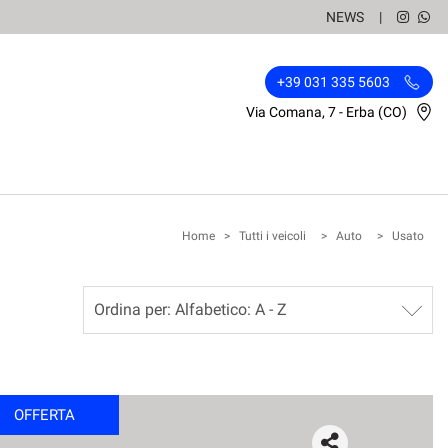
NEWS
+39 031 335 5603
Via Comana, 7 - Erba (CO)
Home
>
Tutti i veicoli
>
Auto
>
Usato
OFFERTA