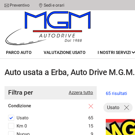
Preventivo
Sedi e orari
Le
tue
preferenze
di
PARCO AUTO
consenso
Il
VALUTAZIONE USATO
PARCO AUTO
seguente
VALUTAZIONE USATO
I NOSTRI SERVIZI
pannello
I NOSTRI SERVIZI
ti
Auto usata a Erba, Auto Drive M.G.M.
consente
di
CHI SIAMO
esprimere
le
Filtra per
Azzera tutto
65 risultati
tue
SEDI
preferenze
Condizione
di
Usato
consenso
STAFF
Usato
65
alle
tecnologie
Km 0
15
CONTATTI
di
Nuovo
9