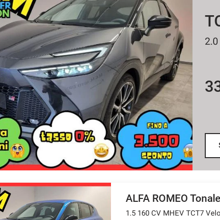
T
2.0
3
ALFA ROMEO Tonal
1.5 160 CV MHEV TCT7 Vel