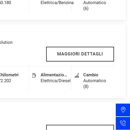
50.180
Elettrica/Benzina
Automatico
(6)
olution
MAGGIORI DETTAGLI
Chilometri
Alimentazione
Cambio
72.202
Elettrica/Diesel
Automatico
(8)