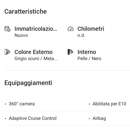
questi
Caratteristiche
strumenti
di
tracciamento
Immatricolazione
Chilometri
si
rimanda
Nuovo
n.d.
alla
cookie
Colore Esterno
Interno
policy.
Puoi
Grigio scuro / Metallizzato
Pelle / Nero
rivedere
e
modificare
le
Equipaggiamenti
tue
scelte
in
360° camera
Abilitata per E10
qualsiasi
momento.
Adaptive Cruise Control
Airbag
a