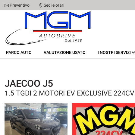
Preventivo
Sedi e orari
Le
tue
preferenze
di
PARCO AUTO
consenso
Il
VALUTAZIONE USATO
PARCO AUTO
seguente
VALUTAZIONE USATO
I NOSTRI SERVIZI
pannello
I NOSTRI SERVIZI
ti
consente
di
CHI SIAMO
JAECOO J5
esprimere
le
1.5 TGDI 2 MOTORI EV EXCLUSIVE 224CV
tue
SEDI
preferenze
di
consenso
STAFF
alle
tecnologie
CONTATTI
di