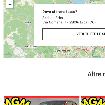
−
Pacchetti Assicurativi Full (SENZA FRANCHIGIA)
Valore Futuro Garantito
Dove si trova l'auto?
Estensioni di Garanzia (Valida in TUTTA EUROPA)
Sede di Erba
Protezione del Credito
Via Comana, 7 - 22036 Erba (CO)
VEDI TUTTE LE S
RISERVA AUTO ONLINE
Puoi riservare online la vettura preferita per 4 giorni, versan
da scalare dal prezzo se decidi di acquistare oppure restituzi
GARANZIA
Garanzia sulla parte meccanica mesi 12 dalla data consegna
Altre 
Possibilità di estensione della garanzia fino a 36 mesi con se
Possibilità di far visionare l’auto da uno specialista di vostra 
COSA ASPETTI ?
--------------------------------------------------------------------------------------