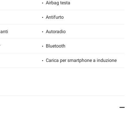
Airbag testa
Antifurto
anti
Autoradio
r
Bluetooth
Carica per smartphone a induzione
io
Certificato della batteria
zata
Chiusura centralizzata senza chiave
Climatizzatore automatico, 2 zone
co della corsia
Controllo trazione