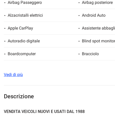
Airbag Passeggero
Airbag posteriore
Alzacristalli elettrici
Android Auto
mpre
Cookie necessari
Apple CarPlay
Assistente abbagli
ilitato
Autoradio digitale
Blind spot monito
Cookie delle preferenze
Boardcomputer
Bracciolo
Cookie per il miglioramento dell'esperienza utente
Cerchi in lega
Cerchioni in accia
Cookie analitici
Vedi di più
Chiamata automatica per emergenze
Chiusura centraliz
Cookie di marketing
Chiusura centralizzata telecomandata
Climatizzatore
Descrizione
Controllo automatico clima
Controllo elettroni
VENDITA VEICOLI NUOVI E USATI DAL 1988