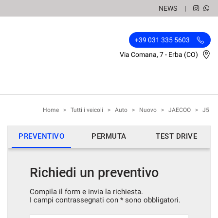
NEWS
+39 031 335 5603
Via Comana, 7 - Erba (CO)
Home
>
Tutti i veicoli
>
Auto
>
Nuovo
>
JAECOO
>
J5
PREVENTIVO
PERMUTA
TEST DRIVE
Richiedi un preventivo
Compila il form e invia la richiesta.
I campi contrassegnati con * sono obbligatori.