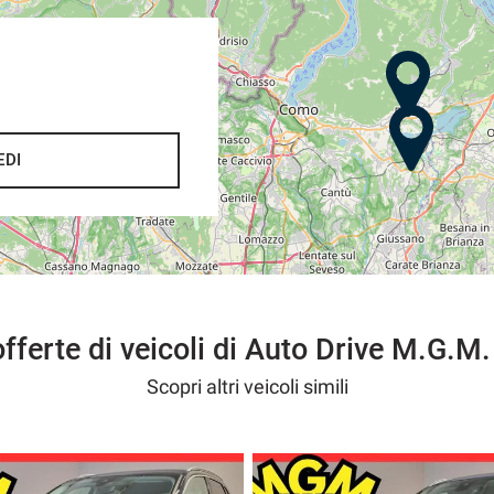
EDI
do una somma di € 200,
one immediata nel caso contrario .
,
offerte di veicoli di Auto Drive M.G.M.
rvizio senza pensieri
fiducia.
Scopri altri veicoli simili
------------------