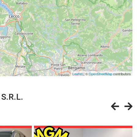
Leaflet
| ©
OpenStreetMap
contributors
 S.R.L.