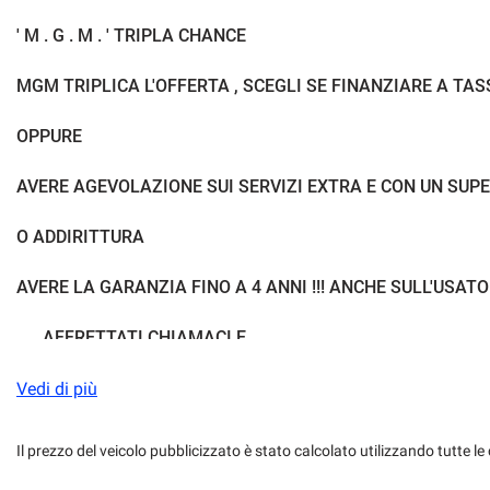
Controllo vocale
Cronologia taglian
' M . G . M . ' TRIPLA CHANCE
Drive Select
ESP
MGM TRIPLICA L'OFFERTA , SCEGLI SE FINANZIARE A TA
Fari full-LED
Fari LED
OPPURE
Frenata d'emergenza assistita
Freno di stazionam
AVERE AGEVOLAZIONE SUI SERVIZI EXTRA E CON UN SUP
Hill holder
Immobilizzatore el
O ADDIRITTURA
Isofix
Kit antipanne
AVERE LA GARANZIA FINO A 4 ANNI !!! ANCHE SULL'USATO 
. . . AFFRETTATI CHIAMACI E . . .
Leve al volante
Limitatore di veloc
. . .SCOPRI A QUANTO SCONTO HAI DIRITTO IN BASE ALL'
Vedi di più
Luci diurne
Luci diurne LED
Pacchetto sportivo
Park Distance Con
Il prezzo del veicolo pubblicizzato è stato calcolato utilizzando tutte
Le Nostre PRIME SELECTION sono vetture che godono anco
della Nostra Garanzia estendibile 48 mesi .