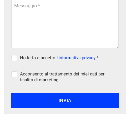
Messaggio *
mpre
Cookie necessari
ilitato
Cookie delle preferenze
Ho letto e accetto
l'informativa privacy
*
Cookie per il miglioramento dell'esperienza utente
Acconsento al trattamento dei miei dati per
Cookie analitici
finalità di marketing
Cookie di marketing
INVIA
Leggi
la
cookie
policy