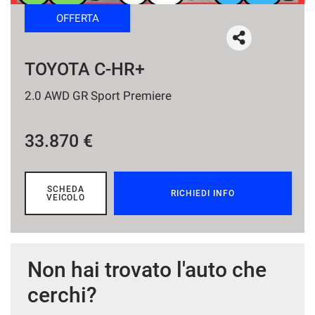
tracciamento
OFFERTA
che
NEWS
adottiamo
per
offrire
TOYOTA C-HR+
le
funzionalità
2.0 AWD GR Sport Premiere
e
svolgere
le
33.870 €
attività
di
seguito
descritte.
SCHEDA
RICHIEDI INFO
VEICOLO
Per
ottenere
maggiori
informazioni
sull'utilità
Non hai trovato l'auto che
e
sul
cerchi?
funzionamento
di