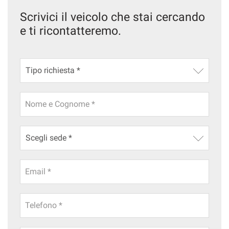
questi
Scrivici il veicolo che stai cercando
strumenti
e ti ricontatteremo.
di
tracciamento
si
rimanda
alla
cookie
policy.
Puoi
Nome e Cognome *
rivedere
e
modificare
le
tue
scelte
Email *
in
qualsiasi
momento.
Telefono *
a